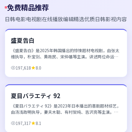
免费精品推荐
日韩电影电视剧在线播放
编辑精选优质日韩影视内容
67分钟/集
韩国
盛夏告白
《盛夏告白》是2025年韩国播出的惊悚题材电视剧，由张太
维执导，朴宝剑、黄政民、宋仲基等主演。讲述两位命运交
织的男女在都市与回忆之间寻找真相，情感与悬念并行推
197,618
8.0
进。 欢迎通过日韩电影电视剧在线播...
120分钟
日本
夏目バラエティ 92
《夏目バラエティ 92》是2023年日本播出的喜剧题材综艺，
由汤浅政明执导，妻夫木聪、有村架纯、吉沢亮等主演。厨
艺与美食主题，视觉呈现诱人，观众口碑持续在线。 欢迎通
197,317
8.1
过日韩电影电视剧在线播放平...
148分钟