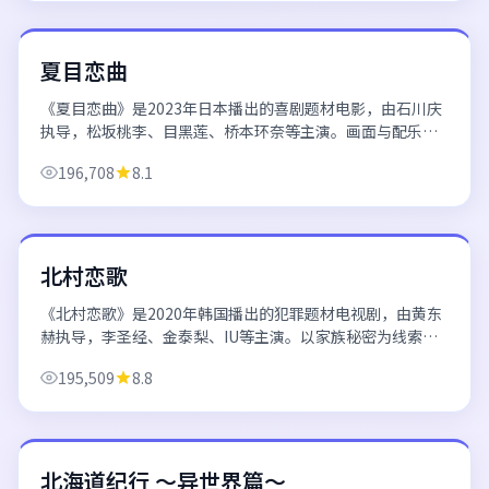
日本
夏目恋曲
《夏目恋曲》是2023年日本播出的喜剧题材电影，由石川庆
执导，松坂桃李、目黑莲、桥本环奈等主演。画面与配乐极
具日式美学，在平凡生活中捕捉闪光的瞬间。 欢迎通过日韩
196,708
8.1
电影电视剧在线播放平台免费高清...
67分钟/集
韩国
北村恋歌
《北村恋歌》是2020年韩国播出的犯罪题材电视剧，由黄东
赫执导，李圣经、金泰梨、IU等主演。以家族秘密为线索，
层层揭开二十年前的悬案，每集都有新的反转。 欢迎通过日
195,509
8.8
韩电影电视剧在线播放平台免费...
22分钟/集
日本
北海道纪行 ～异世界篇～