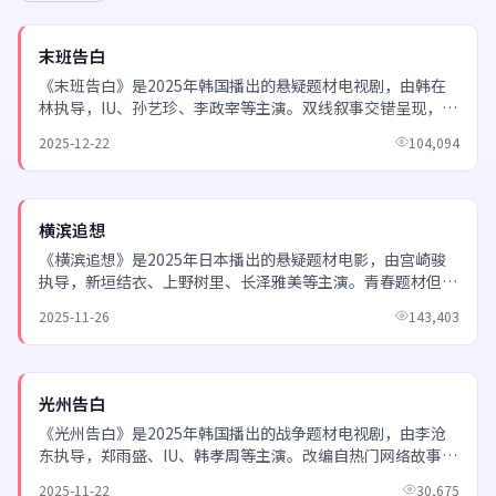
NEW
末班告白
《末班告白》是2025年韩国播出的悬疑题材电视剧，由韩在
林执导，IU、孙艺珍、李政宰等主演。双线叙事交错呈现，过
去与现在在最后一集迎来震撼交汇。 欢迎通过日韩电...
2025-12-22
104,094
NEW
横滨追想
《横滨追想》是2025年日本播出的悬疑题材电影，由宫崎骏
执导，新垣结衣、上野树里、长泽雅美等主演。青春题材但不
落俗套，对时间与记忆的探讨令人回味。 欢迎通过日韩...
2025-11-26
143,403
NEW
光州告白
《光州告白》是2025年韩国播出的战争题材电视剧，由李沧
东执导，郑雨盛、IU、韩孝周等主演。改编自热门网络故事，
刻画年轻人面对理想与现实时的选择与坚持。 欢迎通...
2025-11-22
30,675