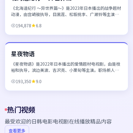
《北海道纪行 ～异世界篇～》是2023年日本播出的战争题材
动漫，由宫崎骏执导，目黑莲、松坂桃李、广濑铃等主演。
热血与情感并重，战斗场面制作精良，粉丝向与路人向兼
194,878
6.8
顾。 欢迎通过日韩电影电视剧在线...
53分钟/集
日本
星夜物语
《星夜物语》是2022年日本播出的爱情题材电视剧，由是枝
裕和执导，滨边美波、吉沢亮、小栗旬等主演。职场新人与
前辈的羁绊故事，温暖治愈，适合下班后放松追看。 欢迎通
193,350
9.0
过日韩电影电视剧在线播放平台免...
热门视频
最受欢迎的
日韩电影电视剧在线播放
精品内容
查看更多