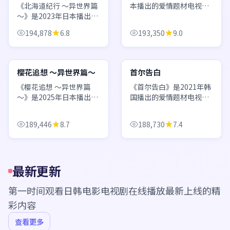
《北海道纪行 ～异世界篇
本播出的爱情题材电视
～》是2023年日本播出的
剧，由是枝裕和执导，滨
战争题材动漫，由宫崎骏
边美波、吉沢亮、小栗旬
194,878
6.8
193,350
9.0
执导，目黑莲、松坂桃
等主演。职场新人与前辈
李、广濑铃等主演。热血
的羁绊故事，温暖治愈，
27:07
61:57
与情感并重，战斗场面制
适合下班后放松追看。 欢
作精良，粉丝向与路人向
迎通过日韩电影电视...
日本
韩国
樱花追想 ～异世界篇～
首尔告白
兼顾。 欢迎通过日...
《樱花追想 ～异世界篇
《首尔告白》是2021年韩
～》是2025年日本播出的
国播出的爱情题材电视
惊悚题材动漫，由细田守
剧，由尹钟彬执导，李圣
执导，山崎贤人、神木隆
经、金高银、金泰梨等主
189,446
8.7
188,730
7.4
之介、有村架纯等主演。
演。以家族秘密为线索，
日常系与奇幻元素融合，
层层揭开二十年前的悬
轻松幽默中不乏感动瞬
案，每集都有新的反转。
间。 欢迎通过日韩电...
欢迎通过日韩电影电视...
最新更新
第一时间观看
日韩电影电视剧在线播放
最新上线的精
彩内容
查看更多