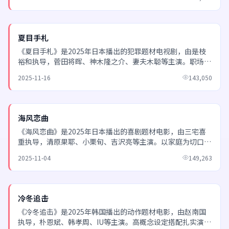
NEW
夏目手札
《夏目手札》是2025年日本播出的犯罪题材电视剧，由是枝
裕和执导，菅田将晖、神木隆之介、妻夫木聪等主演。职场新
人与前辈的羁绊故事，温暖治愈，适合下班后放松追看。...
2025-11-16
143,050
NEW
海风恋曲
《海风恋曲》是2025年日本播出的喜剧题材电影，由三宅喜
重执导，清原果耶、小栗旬、吉沢亮等主演。以家庭为切口观
察社会变迁，克制而深刻的叙事风格。 欢迎通过日韩电...
2025-11-04
149,263
NEW
冷冬追击
《冷冬追击》是2025年韩国播出的动作题材电影，由赵南国
执导，朴恩斌、韩孝周、IU等主演。高概念设定搭配扎实演