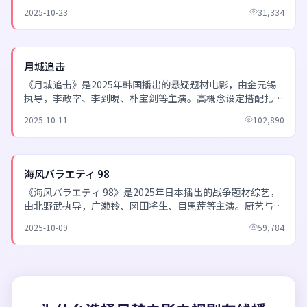
技，韩影类型片爱好者不容错过的佳作。 欢迎通过日韩...
2025-10-23
31,334
NEW
月城追击
《月城追击》是2025年韩国播出的悬疑题材电影，由金元锡
执导，李政宰、李到晛、朴宝剑等主演。高概念设定搭配扎实
演技，韩影类型片爱好者不容错过的佳作。 欢迎通过日...
2025-10-11
102,890
NEW
海风バラエティ 98
《海风バラエティ 98》是2025年日本播出的战争题材综艺，
由北野武执导，广濑铃、冈田将生、目黑莲等主演。厨艺与美
食主题，视觉呈现诱人，观众口碑持续在线。 欢迎...
2025-10-09
59,784