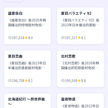
67:47
99:04
韩国
日本
盛夏告白
夏目バラエティ 92
《盛夏告白》是2025年韩
《夏目バラエティ 92》是
国播出的惊悚题材电视
2023年日本播出的喜剧题
剧，由张太维执导，朴宝
材综艺，由汤浅政明执
剑、黄政民、宋仲基等主
导，妻夫木聪、有村架
197,618
8.0
197,317
8.1
演。讲述两位命运交织的
纯、吉沢亮等主演。厨艺
男女在都市与回忆之间寻
与美食主题，视觉呈现诱
99:44
67:25
找真相，情感与悬念并行
人，观众口碑持续在线。
推进。 欢迎通过日韩...
欢迎通过日韩电影...
日本
韩国
夏目恋曲
北村恋歌
《夏目恋曲》是2023年日
《北村恋歌》是2020年韩
本播出的喜剧题材电影，
国播出的犯罪题材电视
由石川庆执导，松坂桃
剧，由黄东赫执导，李圣
李、目黑莲、桥本环奈等
经、金泰梨、IU等主演。
196,708
8.1
195,509
8.8
主演。画面与配乐极具日
以家族秘密为线索，层层
式美学，在平凡生活中捕
揭开二十年前的悬案，每
22:05
53:32
捉闪光的瞬间。 欢迎通过
集都有新的反转。 欢迎通
日韩电影电视剧在线...
过日韩电影电视剧...
日本
日本
北海道纪行 ～异世界篇
星夜物语
～
《星夜物语》是2022年日