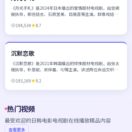
《月光手札》是2024年日本播出的爱情题材电视剧，由宫崎
骏执导，新垣结衣、石原里美、目黑莲等主演。群像戏结构
完整，多条人物线最终汇于同一情感高潮。 欢迎通过日韩电
194,534
8.7
影电视剧在线播放平台免费高清观...
66分钟/集
韩国
沉默恋歌
《沉默恋歌》是2021年韩国播出的惊悚题材电视剧，由张太
维执导，朴恩斌、宋仲基、IU等主演。讲述两位命运交织的
男女在都市与回忆之间寻找真相，情感与悬念并行推进。 欢
193,169
9.2
迎通过日韩电影电视剧在线播放...
热门视频
最受欢迎的
日韩电影电视剧在线播放
精品内容
查看更多