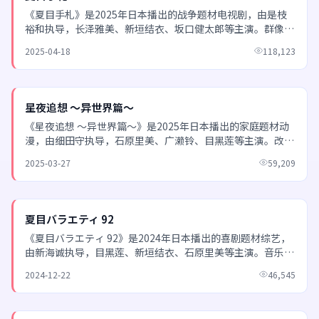
《夏目手札》是2025年日本播出的战争题材电视剧，由是枝
裕和执导，长泽雅美、新垣结衣、坂口健太郎等主演。群像戏
结构完整，多条人物线最终汇于同一情感高潮。 欢迎通...
2025-04-18
118,123
NEW
星夜追想 ～异世界篇～
《星夜追想 ～异世界篇～》是2025年日本播出的家庭题材动
漫，由细田守执导，石原里美、广濑铃、目黑莲等主演。改编
自人气漫画，还原度高，关键情节忠实呈现。 欢迎通...
2025-03-27
59,209
NEW
夏目バラエティ 92
《夏目バラエティ 92》是2024年日本播出的喜剧题材综艺，
由新海诚执导，目黑莲、新垣结衣、石原里美等主演。音乐与
表演环节亮点频出，每期主题鲜明，互动感强。 欢...
2024-12-22
46,545