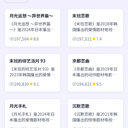
23:40
53:41
日本
韩国
月光追想 ～异世界篇～
末班恋歌
《月光追想 ～异世界篇
《末班恋歌》是2018年韩
～》是2024年日本播出的
国播出的爱情题材电视
爱情题材动漫，由大森立
剧，由韩在林执导，金泰
197,504
8.6
197,021
7.4
嗣执导，冈田将生、目黑
梨、池昌旭、全智贤等主
莲、石原里美等主演。世
演。聚焦职场与爱情的双
99:21
99:54
界观设定完整，角色成长
重压力，在高压环境下彼
弧光清晰，作画与配乐均
此治愈、共同成长。 欢迎
韩国
日本
末班的综艺派对 93
京都恋曲
属上乘。 欢迎通过...
通过日韩电影电视剧...
《末班的综艺派对 93》是
《京都恋曲》是2019年日
2023年韩国播出的爱情题
本播出的动作题材电影，
材综艺，由李濬益执导，
由泷田洋二郎执导，桥本
196,830
9.1
194,621
9.5
李到晛、李政宰、韩孝周
环奈、小栗旬、石原里美
等主演。音乐与表演环节
等主演。动画与实拍结合
63:20
66:15
亮点频出，每期主题鲜
的独特表达，适合喜欢视
明，互动感强。 欢迎通过
觉语言的观众。 欢迎通过
日本
韩国
月光手札
沉默恋歌
日韩电影电视剧...
日韩电影电视剧在...
《月光手札》是2024年日
《沉默恋歌》是2021年韩
本播出的爱情题材电视
国播出的惊悚题材电视
剧，由宫崎骏执导，新垣
剧，由张太维执导，朴恩