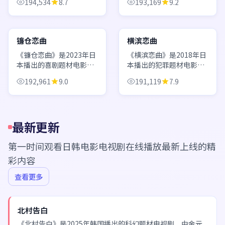
194,534
8.7
193,169
9.2
结衣、石原里美、目黑莲
斌、宋仲基、IU等主演。
等主演。群像戏结构完
讲述两位命运交织的男女
99:02
99:28
整，多条人物线最终汇于
在都市与回忆之间寻找真
同一情感高潮。 欢迎通过
相，情感与悬念并行推
日本
日本
镰仓恋曲
横滨恋曲
日韩电影电视剧在线播...
进。 欢迎通过日韩电...
《镰仓恋曲》是2023年日
《横滨恋曲》是2018年日
本播出的喜剧题材电影，
本播出的犯罪题材电影，
由三宅喜重执导，神木隆
由内田英治执导，小栗
192,961
9.0
191,119
7.9
之介、吉沢亮、石原里美
旬、广濑铃、上野树里等
等主演。画面与配乐极具
主演。画面与配乐极具日
日式美学，在平凡生活中
式美学，在平凡生活中捕
捕捉闪光的瞬间。 欢迎通
捉闪光的瞬间。 欢迎通过
最新更新
过日韩电影电视剧...
日韩电影电视剧在线...
第一时间观看
日韩电影电视剧在线播放
最新上线的精
彩内容
查看更多
NEW
北村告白
《北村告白》是2025年韩国播出的科幻题材电视剧，由金元