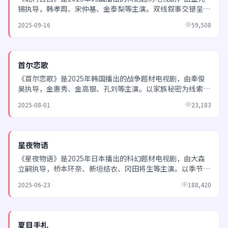
锡执导，韩孝周、宋仲基、金泰梨等主演。双线叙事交错呈
现，过去与现在在最后一集迎来震撼交汇。 欢迎通过日韩...
2025-09-16
59,508
NEW
首尔恋歌
《首尔恋歌》是2025年韩国播出的战争题材电视剧，由奉俊
昊执导，金惠秀、金高银、孔刘等主演。以家族秘密为线索，
层层揭开二十年前的悬案，每集都有新的反转。 欢迎通...
2025-08-01
23,183
NEW
星夜物语
《星夜物语》是2025年日本播出的科幻题材电视剧，由大森
立嗣执导，桥本环奈、新垣结衣、冈田将生等主演。以季节更
替为背景，描绘成长、告别与重新开始的主题。 欢迎通...
2025-06-23
188,420
NEW
夏目手札