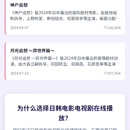
NEW
神户追想
《神户追想》是2024年日本播出的冒险题材电影，由是枝裕
和执导，上野树里、新垣结衣、松坂桃李等主演。画面与配乐
极具日式美学，在平凡生活中捕捉闪光的瞬间。 欢迎通...
2024-09-07
126,504
NEW
月光追想 ～异世界篇～
《月光追想 ～异世界篇～》是2024年日本播出的爱情题材动
漫，由大森立嗣执导，冈田将生、目黑莲、石原里美等主演。
世界观设定完整，角色成长弧光清晰，作画与配乐均属...
2024-07-15
197,504
为什么选择
日韩电影电视剧在线播
放
？
我们专注
日韩电影电视剧在线播放
体验，汇聚海量日韩