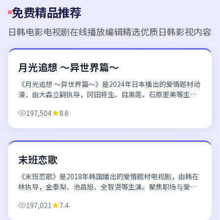
免费精品推荐
日韩电影电视剧在线播放
编辑精选优质日韩影视内容
23分钟/集
日本
月光追想 ～异世界篇～
《月光追想 ～异世界篇～》是2024年日本播出的爱情题材动
漫，由大森立嗣执导，冈田将生、目黑莲、石原里美等主
演。世界观设定完整，角色成长弧光清晰，作画与配乐均属
197,504
8.6
上乘。 欢迎通过日韩电影电视剧在...
53分钟/集
韩国
末班恋歌
《末班恋歌》是2018年韩国播出的爱情题材电视剧，由韩在
林执导，金泰梨、池昌旭、全智贤等主演。聚焦职场与爱情
的双重压力，在高压环境下彼此治愈、共同成长。 欢迎通过
197,021
7.4
日韩电影电视剧在线播放平台免费...
110分钟