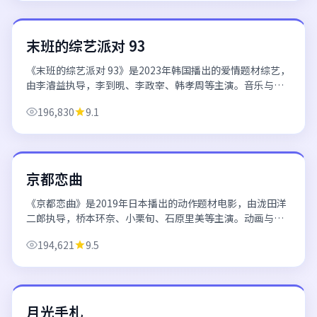
韩国
末班的综艺派对 93
《末班的综艺派对 93》是2023年韩国播出的爱情题材综艺，
由李濬益执导，李到晛、李政宰、韩孝周等主演。音乐与表
演环节亮点频出，每期主题鲜明，互动感强。 欢迎通过日韩
196,830
9.1
电影电视剧在线播放平台免费...
127分钟
日本
京都恋曲
《京都恋曲》是2019年日本播出的动作题材电影，由泷田洋
二郎执导，桥本环奈、小栗旬、石原里美等主演。动画与实
拍结合的独特表达，适合喜欢视觉语言的观众。 欢迎通过日
194,621
9.5
韩电影电视剧在线播放平台免费高...
63分钟/集
日本
月光手札